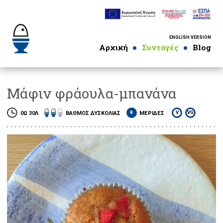
ENGLISH VERSION
Αρχική
Συνταγές
Blog
Μάφιν φράουλα-μπανάνα
8
V
VG
0Ω 30Λ
ΒΑΘΜΟΣ ∆ΥΣΚΟΛΙΑΣ
ΜΕΡΙ∆ΕΣ