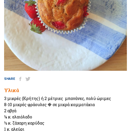
SHARE
Υλικά
3 μικρές (Κρήτης) ή 2 μέτριες  μπανάνες, πολύ ώριμες

8-10 μικρές φράουλες 🍓 σε μικρά κομματάκια

2 αβγά

¼ κ. ελαιόλαδο

½ κ. ζάχαρη καρύδας

1 κ. αλεύρι
