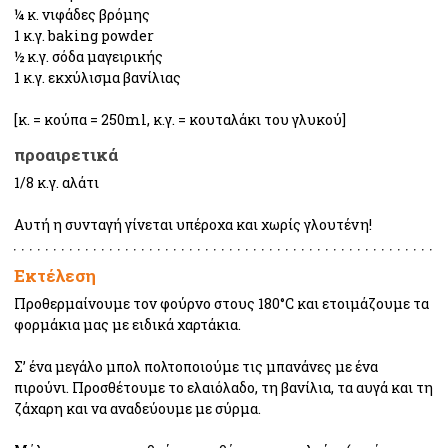
¼ κ. νιφάδες βρόμης

1 κ.γ. baking powder

½ κ.γ. σόδα μαγειρικής

1 κ.γ. εκχύλισμα βανίλιας
[κ. = κούπα = 250ml, κ.γ. = κουταλάκι του γλυκού]
προαιρετικά
1/8 κ.γ. αλάτι
Αυτή η συνταγή γίνεται υπέροχα και χωρίς γλουτένη!
Εκτέλεση
Προθερμαίνουμε τον φούρνο στους 180°C και ετοιμάζουμε τα 
φορμάκια μας με ειδικά χαρτάκια.
Σ’ ένα μεγάλο μπολ πολτοποιούμε τις μπανάνες με ένα 
πιρούνι. Προσθέτουμε το ελαιόλαδο, τη βανίλια, τα αυγά και τη 
ζάχαρη και να αναδεύουμε με σύρμα.