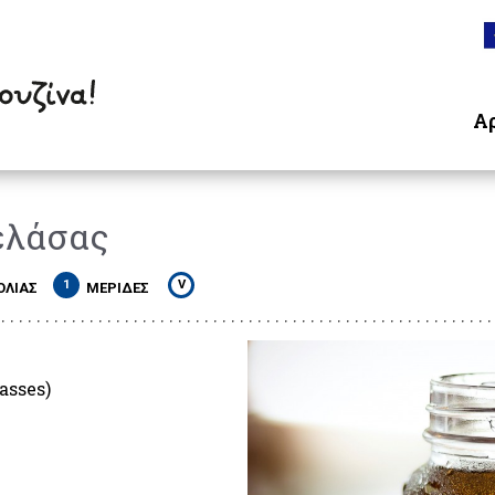
Α
ελάσας
1
V
ΟΛΙΑΣ
ΜΕΡΙ∆ΕΣ
sses)
