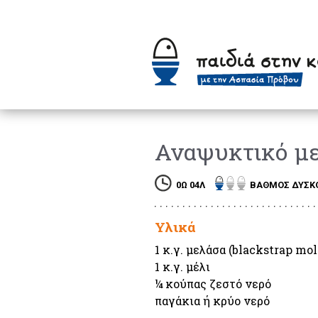
Αναψυκτικό μ
0Ω 04Λ
ΒΑΘΜΟΣ ∆ΥΣΚ
Υλικά
1 κ.γ. μελάσα (blackstrap mola
1 κ.γ. μέλι

¼ κούπας ζεστό νερό

παγάκια ή κρύο νερό