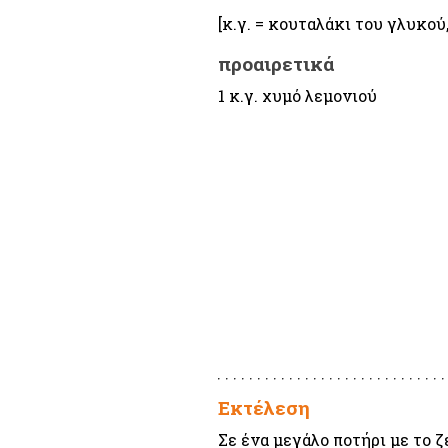
[κ.γ. = κουταλάκι του γλυκού
προαιρετικά
1 κ.γ. χυμό λεμονιού
Εκτέλεση
Σε ένα μεγάλο ποτήρι με το 