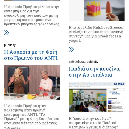
Η Ασπασία Πρόβου μίλησε στην
εκπομπή Dot για την
ενασχόληση των παιδιών με τη
μαγειρική και ετοίμασε ένα
θρεπτικό μπέργκερ γαλοπούλας.
Η ιστοσελίδα KidsLoveGreece,
επέλεξε την εύκολη και υγιεινή
συνταγή μας για Greek frozen
yogurt.
publicity
Η Ασπασία με τη Φαίη
στο Πρωινό του ΑΝΤ1
εκδηλώσεις
publicity
Παιδιά στην κουζίνα,
στην Αστυπάλαια
Η Ασπασία Πρόβου ήταν
καλεσμένη στην πρωινή
εκπομπή​ του ΑΝΤ1, “Το
Η “παιδιά στην κουζίνα!”
Πρωινό” με τη Φαίη Σκορδά, και
συμμετείχε στο 1ο Παιδικό
ετοίμασε κέτσαπ​ από φρέσκες
Φεστιβάλ Υγείας & διατροφή
ντομάτες.