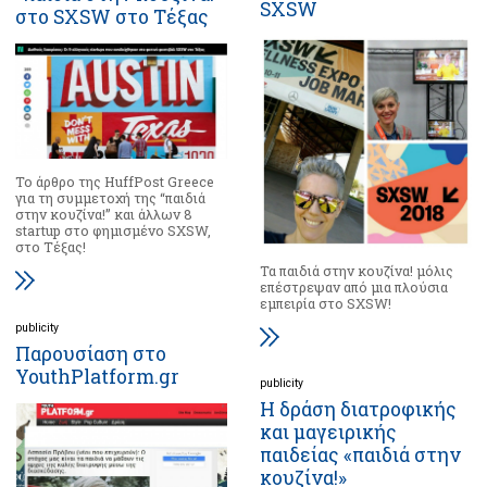
SXSW
στο SXSW στο Τέξας
Το άρθρο της HuffPost Greece
για τη συμμετοχή της “παιδιά
στην κουζίνα!” και άλλων 8
startup στο φημισμένο SXSW,
στο Τέξας!
Τα παιδιά στην κουζίνα! μόλις
επέστρεψαν από μια πλούσια
εμπειρία στο SXSW!
publicity
Παρουσίαση στο
YouthPlatform.gr
publicity
Η δράση διατροφικής
και μαγειρικής
παιδείας «παιδιά στην
κουζίνα!»