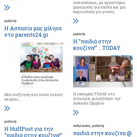
Ασπυπάλαιας, με εργαστήρια
μαγειρικής για παιδιά και μια
παρουσίαση για γονείς.
publicity
Η Ασπασία μας μίλησε
στο parents24.gr
publicity
Η ''παιδιά στην
κουζίνα!'' ...TODAY
Η εκπομπή TODAY στο
Μία συζήτηση που λύνει πολλές
Action24, φιλοξένησε την
απορίες…
Ασπασία Πρόβου
publicity
εκδηλώσεις
publicity
Η HuffPost για την
παιδιά στην κουζίνα @
''παιδιά στην κουζίνα!''